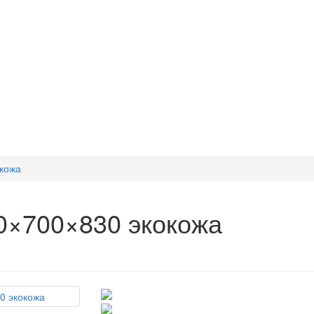
кожа
0×700×830 экокожа